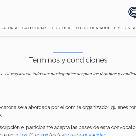
CATORIA
CATEGORÍAS
POSTÚLATE O POSTULA AQUÍ
PREGUNTA
Términos y condiciones
s: Al registrarse todos los participantes aceptan los términos y condic
ocatoria será abordada por el comité organizador, quienes t
.
scripción el participante acepta las bases de esta convocato
ble en:
https://tec.mx/es/avisos-de-privacidad
.