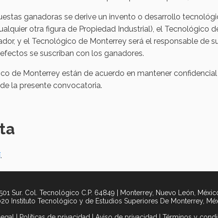
estas ganadoras se derive un invento o desarrollo tecnológic
cualquier otra figura de Propiedad Industrial), el Tecnológico
ador, y el Tecnológico de Monterrey será el responsable de su
efectos se suscriban con los ganadores.
gico de Monterrey están de acuerdo en mantener confidencial 
 de la presente convocatoria.
ta
í
.
01 Sur. Col. Tecnológico C.P. 64849 | Monterrey, Nuevo León, México
20 Instituto Tecnológico y de Estudios Superiores De Monterrey, Mé
legal
|
Políticas de privacidad
|
Aviso de privacidad
|
Términos y condi