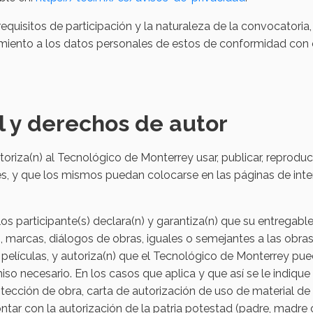
quisitos de participación y la naturaleza de la convocatoria
iento a los datos personales de estos de conformidad con e
l y derechos de autor
riza(n) al Tecnológico de Monterrey usar, publicar, reproducir
les, y que los mismos puedan colocarse en las páginas de int
los participante(s) declara(n) y garantiza(n) que su entregabl
, marcas, diálogos de obras, iguales o semejantes a las obra
 películas, y autoriza(n) que el Tecnológico de Monterrey pue
iso necesario. En los casos que aplica y que así se le indique
otección de obra, carta de autorización de uso de material de
ar con la autorización de la patria potestad (padre, madre o