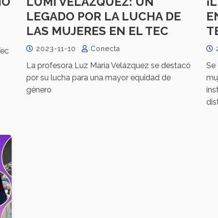
IO
LUMI VELÁZQUEZ: UN
¡
LEGADO POR LA LUCHA DE
E
LAS MUJERES EN EL TEC
T
2023-11-10
Conecta
Tec
La profesora Luz María Velázquez se destacó
Se 
por su lucha para una mayor equidad de
muj
género
ins
dis