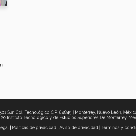
en
01 Sur. Col. Tecnológico C.P. 64849 | Monterrey, Nuevo León, México
20 Instituto Tecnológico y de Estudios Superiores De Monterrey, Mé
legal
|
Políticas de privacidad
|
Aviso de privacidad
|
Términos y condi