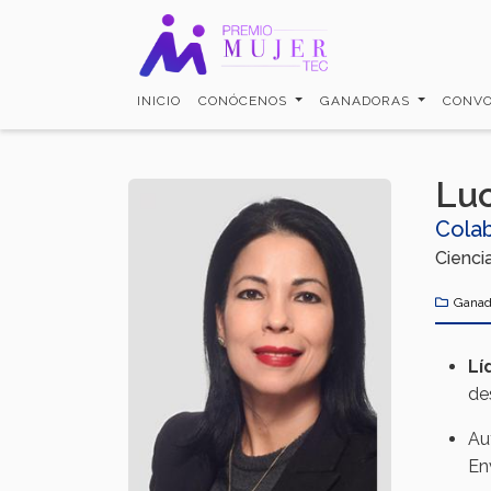
Pasar
al
contenido
principal
INICIO
CONÓCENOS
GANADORAS
CONVO
Luc
Cola
Cienci
Ganad
Lí
de
Au
En