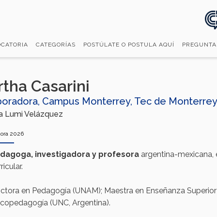
CATORIA
CATEGORÍAS
POSTÚLATE O POSTULA AQUÍ
PREGUNTA
tha Casarini
boradora, Campus Monterrey, Tec de Monterrey
a Lumi Velázquez
ora 2026
edagoga
,
investigadora
y
profesora
argentina-mexicana, 
ricular.
ctora en Pedagogía (UNAM); Maestra en Enseñanza Superior
icopedagogía (UNC, Argentina).