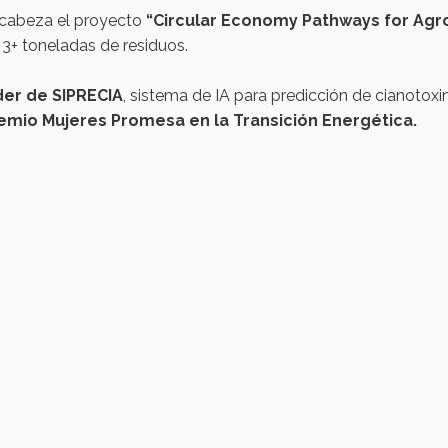
cabeza el proyecto
“Circular Economy Pathways for Agro
 3+ toneladas de residuos.
der
de SIPRECIA
, sistema de IA para predicción de cianotoxi
emio Mujeres Promesa
en
la
Transición
Energética.