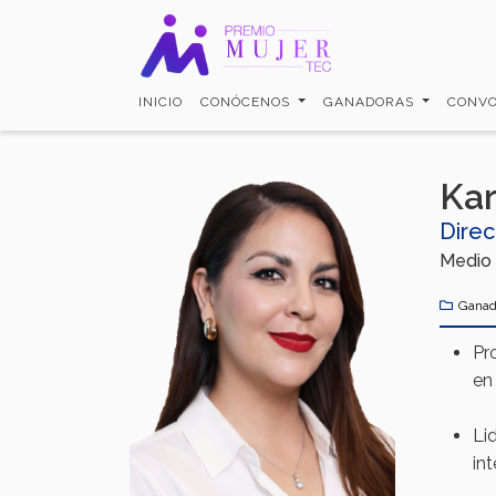
Pasar
al
contenido
principal
INICIO
CONÓCENOS
GANADORAS
CONVO
Kar
Direc
Medio
Ganad
Pr
en
Li
in