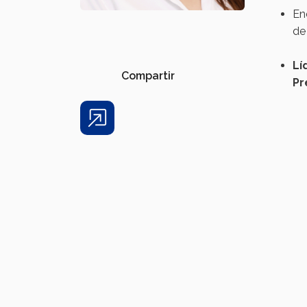
En
de
Lí
Compartir
Pr
Share