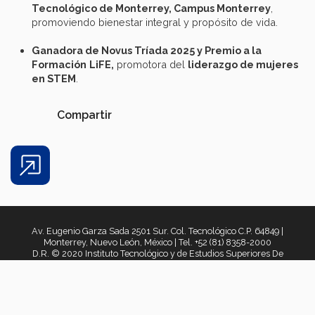
Tecnológico de Monterrey, Campus Monterrey
,
promoviendo bienestar integral y propósito de vida.
Ganadora
de Novus
Tríada
2025 y Premio a la
Formación
LiFE
,
promotora del
liderazgo
de
mujeres
en
STEM
.
Compartir
Share
Av. Eugenio Garza Sada 2501 Sur. Col. Tecnológico C.P. 64849 |
Monterrey, Nuevo León, México | Tel. +52 (81) 8358-2000
D.R. © 2020 Instituto Tecnológico y de Estudios Superiores De
Monterrey, México. 2021
Aviso legal
|
Políticas de privacidad
|
Aviso de privacidad
|
Términos y
condiciones