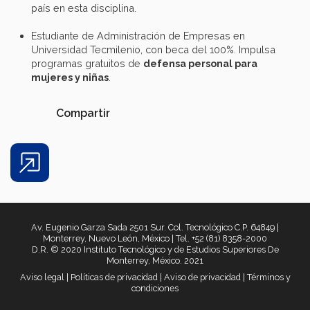
país en esta disciplina.
Estudiante de Administración de Empresas en
Universidad Tecmilenio, con beca del 100%. Impulsa
programas gratuitos de
defensa
personal para
mujeres
y
niñas
.
Compartir
Share
Av. Eugenio Garza Sada 2501 Sur. Col. Tecnológico C.P. 64849 |
Monterrey, Nuevo León, México | Tel. +52 (81) 8358-2000
D.R. © 2020 Instituto Tecnológico y de Estudios Superiores De
Monterrey, México. 2021
Aviso legal
|
Políticas de privacidad
|
Aviso de privacidad
|
Términos y
condiciones