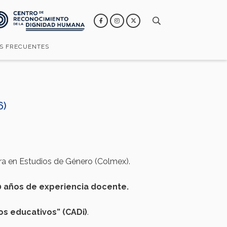
S FRECUENTES
6)
ra en Estudios de Género (Colmex).
0
años
de
experiencia
docente
.
os
educativos
” (
CADi
)
.