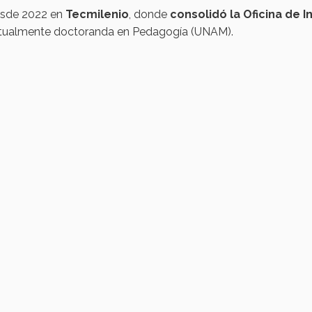
sde 2022 en
Tecmilenio
, donde
consolidó
la
Oficina
de
I
tualmente doctoranda en Pedagogía (UNAM).