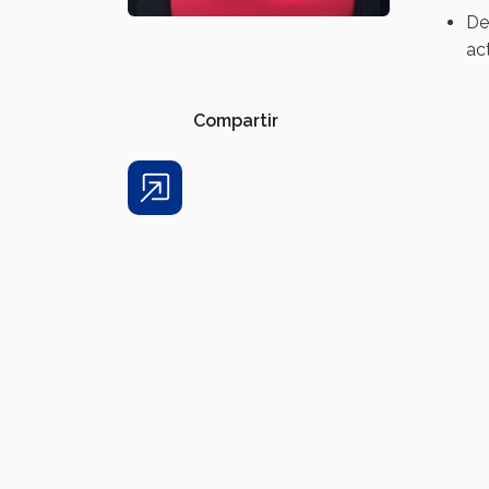
De
ac
Compartir
Share