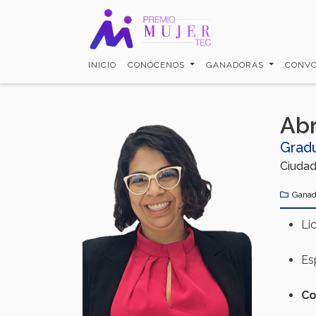
Pasar
al
contenido
principal
INICIO
CONÓCENOS
GANADORAS
CONVO
Abr
Grad
Ciudad
Ganad
Li
Es
Co