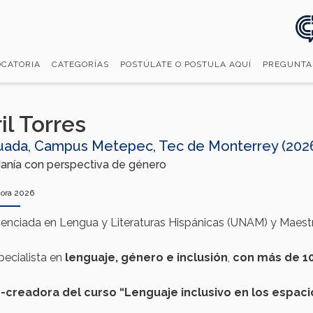
CATORIA
CATEGORÍAS
POSTÚLATE O POSTULA AQUÍ
PREGUNTA
il Torres
uada, Campus Metepec, Tec de Monterrey (202
anía con perspectiva de género
ora 2026
cenciada en Lengua y Literaturas Hispánicas (UNAM) y Maest
pecialista en
lenguaje
,
género
e
inclusión
,
con
más
de 1
-
creadora
del
curso
“
Lenguaje
inclusivo
en
los
espaci