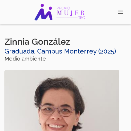
Pasar
al
contenido
principal
Zinnia González​
Graduada, Campus Monterrey (2025)
Medio ambiente​