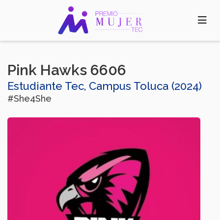
Pasar
al
contenido
principal
Pink Hawks 6606
Estudiante Tec, Campus Toluca (2024)
#She4She