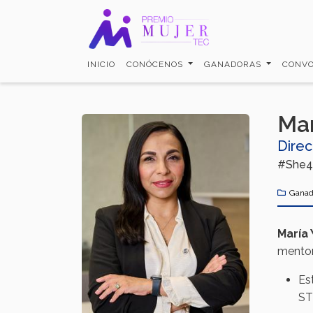
Pasar
al
contenido
principal
INICIO
CONÓCENOS
GANADORAS
CONVO
Mar
Direc
#She4
Ganad
María
mentor
Es
ST