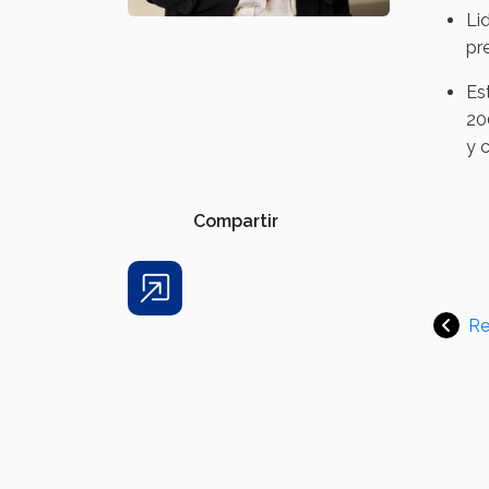
Li
pr
Es
20
y 
Compartir
Share
Re