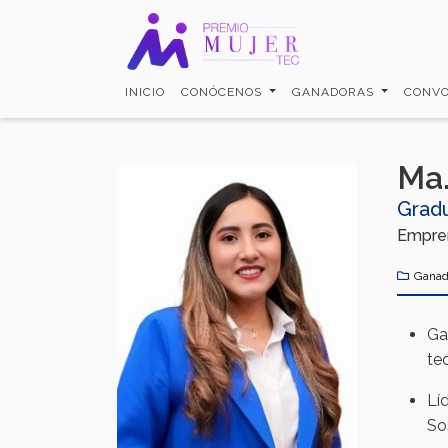
Pasar
al
contenido
principal
INICIO
CONÓCENOS
GANADORAS
CONVO
Ma.
Gradu
Empren
Ganad
Ga
tec
Lí
So