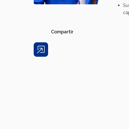
Su
ca
Compartir
Share