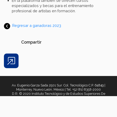
En la plataforma también se ofrecen cursos
especializados y becas para el entrenamiento
profesional de artistas en formación.
Regresar a ganadoras 2023
Compartir
Share
Av. Eugenio Garza Sada 2501 Sur. Col. Tecnológico C.P. 64849 |
Monterrey, Nuevo León, México | Tel. +52 (81) 8358-2000
D.R. © 2020 Instituto Tecnológico y de Estudios Superiores De
Monterrey, México. 2021
Aviso legal
|
Políticas de privacidad
|
Aviso de privacidad
|
Términos y
condiciones