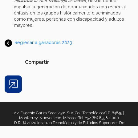
Jalisciense de Alta Tecnología de Jalisco
, desde donde
impulsa la generación de oportunidades con especial
énfasis en los grupos históricamente discriminados
como mujeres, personas con discapacidad y adultos
mayores.
Regresar a ganadoras 2023
Compartir
Share
Av. Eugenio Garza Sada 2501 Sur. Col. Tecnológico C.P. 64849 |
Monterrey, Nuevo León, México | Tel. +52 (81) 8358-2000
D.R. © 2020 Instituto Tecnológico y de Estudios Superiores De
Monterrey, México. 2021
Aviso legal
|
Políticas de privacidad
|
Aviso de privacidad
|
Términos y