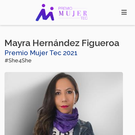
Pasar
al
contenido
principal
Mayra Hernández Figueroa
Premio Mujer Tec 2021
#She4She