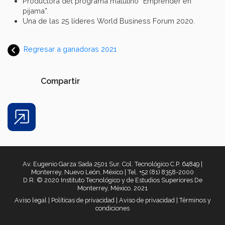
Productora del programa matutino “Emprender en
pijama”.
Una de las 25 líderes World Business Forum 2020.
Regresar a ganadoras 2021
Compartir
Share
Av. Eugenio Garza Sada 2501 Sur. Col. Tecnológico C.P. 64849 |
Monterrey, Nuevo León, México | Tel. +52 (81) 8358-2000
D.R. © 2020 Instituto Tecnológico y de Estudios Superiores De
Monterrey, México. 2021
Aviso legal
|
Políticas de privacidad
|
Aviso de privacidad
|
Términos y
condiciones