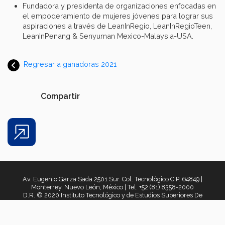
Fundadora y presidenta de organizaciones enfocadas en
el empoderamiento de mujeres jóvenes para lograr sus
aspiraciones a través de LeanInRegio, LeanInRegioTeen,
LeanInPenang & Senyuman Mexico-Malaysia-USA.
Regresar a ganadoras 2021
Compartir
Share
Av. Eugenio Garza Sada 2501 Sur. Col. Tecnológico C.P. 64849 |
Monterrey, Nuevo León, México | Tel. +52 (81) 8358-2000
D.R. © 2020 Instituto Tecnológico y de Estudios Superiores De
Monterrey, México. 2021
Aviso legal
|
Políticas de privacidad
|
Aviso de privacidad
|
Términos y
condiciones