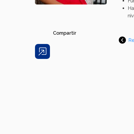
Fu
Ha
niv
Compartir
Re
Share