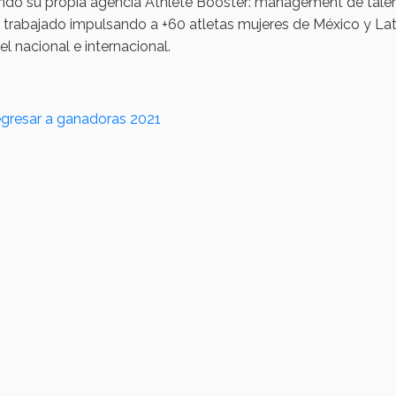
ndó su propia agencia Athlete Booster: management de talen
 trabajado impulsando a +60 atletas mujeres de México y La
el nacional e internacional.
gresar a ganadoras 2021