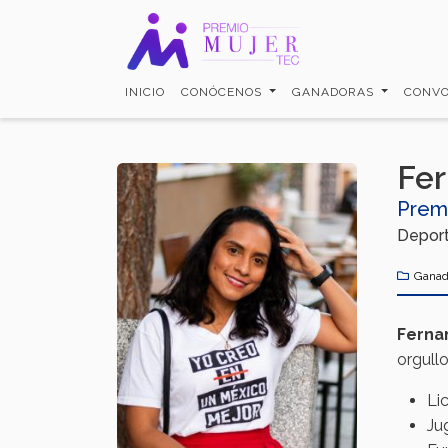
Pasar
al
contenido
principal
INICIO
CONÓCENOS
GANADORAS
CONVO
Fer
Prem
Deport
Ganad
Ferna
orgull
Li
Ju