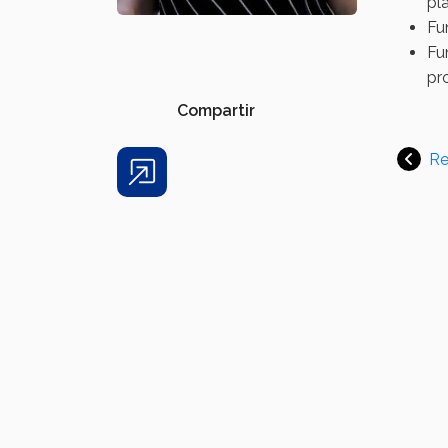
pl
Fu
Fu
pr
Compartir
Re
Share