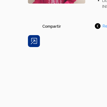
Lí
IN
Re
Compartir
Share