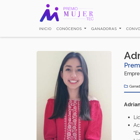
Pasar
al
contenido
principal
INICIO
CONÓCENOS
GANADORAS
CONVO
Adr
Prem
Empre
Ganad
Adrian
Lí
Ac
“E